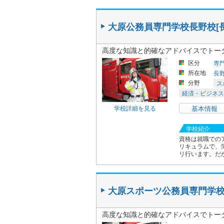
大原公務員専門学校長野校[長
高度な知識と的確なアドバイスでトー
区分
専
所在地
長
分野
ス
経済・ビジネス
学校詳細を見る
基本情報
学校紹介
資格は就職での
リキュラムで、
リ行います。だ
大原スポーツ公務員専門学
高度な知識と的確なアドバイスでトー