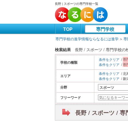
長野 | スポーツの専門学校一覧
TOP
専門学校
専門学校の進学情報ならなるには進学
＞
専
検索結果
長野 / スポーツ / 専門学校
条件をクリア
/
専
学校の種類
条件をクリア
/
専
条件をクリア
/ 北
エリア
条件をクリア
/ 新潟
分野
フリーワード
長野 / スポーツ / 