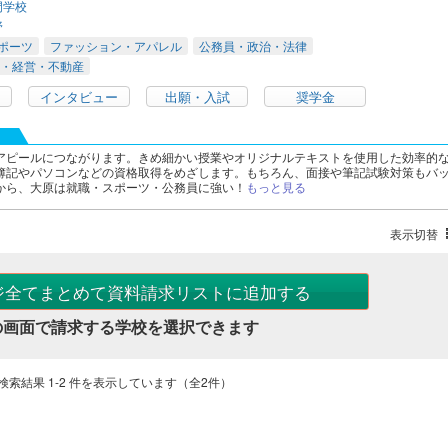
門学校
野
ポーツ
ファッション・アパレル
公務員・政治・法律
・経営・不動産
インタビュー
出願・入試
奨学金
アピールにつながります。きめ細かい授業やオリジナルテキストを使用した効率的
簿記やパソコンなどの資格取得をめざします。もちろん、面接や筆記試験対策もバ
から、大原は就職・スポーツ・公務員に強い！
もっと見る
表示切替
ジ全てまとめて資料請求リストに追加する
の画面で請求する学校を選択できます
検索結果 1-2 件を表示しています（全2件）