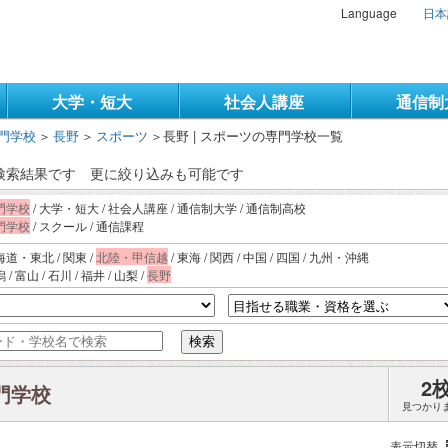
Language
日本
大学・短大
社会人講座
通信制
門学校
＞
長野
＞
スポーツ
＞
長野 | スポーツの専門学校一覧
の検索結果です
更に絞り込みも可能です
門学校
/ 大学・短大 / 社会人講座 / 通信制大学 / 通信制高校
門学校
/ スクール / 通信課程
海道・東北 / 関東 /
北陸・甲信越
/ 東海 / 関西 / 中国 / 四国 / 九州・沖縄
 / 富山 / 石川 / 福井 / 山梨 /
長野
検索
2
専門学校
見つかり
表示切替