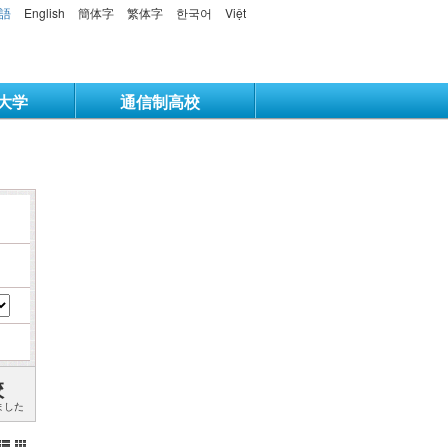
語
English
簡体字
繁体字
한국어
Việt
大学
通信制高校
校
ました