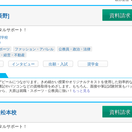
資料請求
野]
タルサポート！
門学校
野
ポーツ
ファッション・アパレル
公務員・政治・法律
・経営・不動産
インタビュー
出願・入試
奨学金
アピールにつながります。きめ細かい授業やオリジナルテキストを使用した効率的
簿記やパソコンなどの資格取得をめざします。もちろん、面接や筆記試験対策もバ
から、大原は就職・スポーツ・公務員に強い！
もっと見る
資料請求
校松本校
タルサポート！