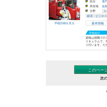
区分
専
所在地
長
分野
ス
経済・ビジネス
学校詳細を見る
基本情報
学校紹介
資格は就職での
リキュラムで、
リ行います。だ
このペー
次