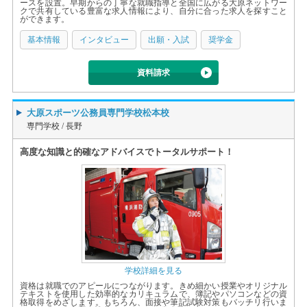
ースを設置。早期からの丁寧な就職指導と全国に広がる大原ネットワー
クで共有している豊富な求人情報により、自分に合った求人を探すこと
ができます。
基本情報
インタビュー
出願・入試
奨学金
資料請求
大原スポーツ公務員専門学校松本校
専門学校 /
長野
高度な知識と的確なアドバイスでトータルサポート！
学校詳細を見る
資格は就職でのアピールにつながります。きめ細かい授業やオリジナル
テキストを使用した効率的なカリキュラムで、簿記やパソコンなどの資
格取得をめざします。もちろん、面接や筆記試験対策もバッチリ行いま