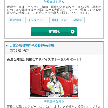
学校詳細を見る
税理士、経理、パソコン、情報、医療など多彩なコースを設置。早期か
らの丁寧な就職指導と全国に広がる大原ネットワークで共有している豊
富な求人情報により、自分に合った求人を探すことができます。
基本情報
インタビュー
出願・入試
奨学金
資料請求
大原公務員専門学校長野校[長野]
専門学校 /
長野
高度な知識と的確なアドバイスでトータルサポート！
学校詳細を見る
資格は就職でのアピールにつながります。きめ細かい授業やオリジナル