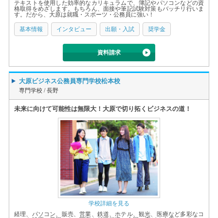
テキストを使用した効率的なカリキュラムで、簿記やパソコンなどの資
格取得をめざします。もちろん、面接や筆記試験対策もバッチリ行いま
す。だから、大原は就職・スポーツ・公務員に強い！
基本情報
インタビュー
出願・入試
奨学金
資料請求
大原ビジネス公務員専門学校松本校
専門学校 /
長野
未来に向けて可能性は無限大！大原で切り拓くビジネスの道！
学校詳細を見る
経理、パソコン、販売、営業、鉄道、ホテル、観光、医療など多彩なコ