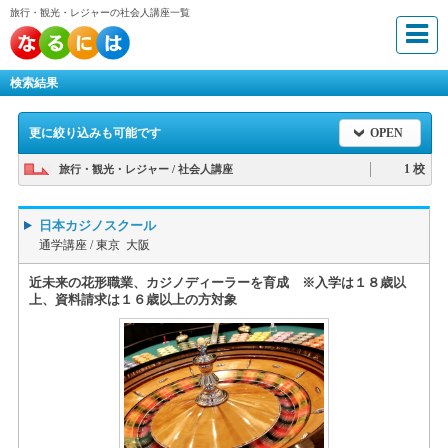
旅行・観光・レジャーの社会人講座一覧
検索結果
更に絞り込みも可能です
OPEN
1 校
旅行・観光・レジャー / 社会人講座
日本カジノスクール
通学講座 /
東京 大阪
近未来の花形職業、カジノディーラーを育成 ※入学は１８歳以
上、資料請求は１６歳以上の方対象