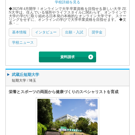
学校詳細を見る
◆2025年4月開学！オンラインで大学卒業資格を目指せる新しい大学 ZE
N大学は、住んでいる場所やライフスタイルに関わらず、オンラインで
大学の学びに取り組める日本発の本格的なオンライン大学です。スクー
リングをせずに、オンラインの学びで大学卒業資格を目指せます。 ◆文
系・...
基本情報
インタビュー
出願・入試
奨学金
学校ニュース
資料請求
武蔵丘短期大学
短期大学 /
埼玉
栄養とスポーツの両面から健康づくりのスペシャリストを育成