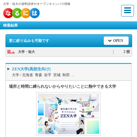
大学・短大の資料請求やオープンキャンパス情報
検索結果
更に絞り込みも可能です
OPEN
2 校
大学・短大
ZEN大学[高校生向け]
大学 /
北海道 青森 岩手 宮城 秋田 ...
場所と時間に縛られないからやりたいことに熱中できる大学