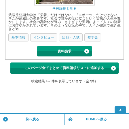
学校詳細を見る
武蔵丘短期大学は「栄養」だけではない、「スポーツ」だけではない。
そこが武蔵丘の強みです。社会で誰かの役に立つという実感が人生を豊
かにします。社会の高齢化が進み、さまざまな要因によって人々の健康
はおびやかされています。そのような状況の中で、人々が健康で生き生
きと過...
基本情報
インタビュー
出願・入試
奨学金
資料請求
このページ全てまとめて資料請求リストに追加する
検索結果 1-2 件を表示しています（全2件）
▲
前へ戻る
HOMEへ戻る