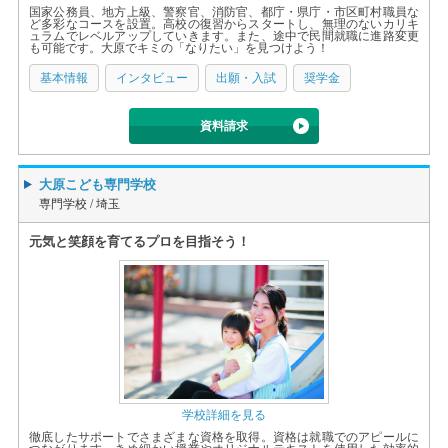
国家公務員、地方上級、警察官、消防官、都庁・県庁・市区町村職員な
ど多彩なコースを設置。高校の復習からスタートし、無理のないカリキ
ュラムでレベルアップしていきます。また、途中で民間就職に進路変更
も可能です。大原でキミの「なりたい」を見つけよう！
基本情報
インタビュー
出願・入試
奨学金
資料請求
大原こども専門学校
専門学校 /
埼玉
元気と笑顔を育てるプロを目指そう！
学校詳細を見る
徹底したサポートでさまざまな資格を取得。資格は就職でのアピールに