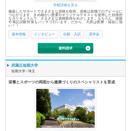
学校詳細を見る
徹底したサポートでさまざまな資格を取得。資格は就職でのアピールに
つながります。きめ細かい授業やオリジナルテキストを使用した効率的
なカリキュラムで、さまざまな資格取得をめざします。もちろん、面接
や筆記試験対策もバッチリ行います。だから、大原は医療・福祉に強
い！！
基本情報
インタビュー
出願・入試
奨学金
資料請求
武蔵丘短期大学
短期大学 /
埼玉
栄養とスポーツの両面から健康づくりのスペシャリストを育成