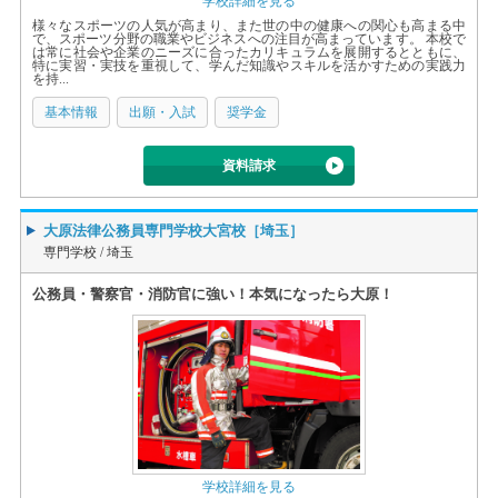
学校詳細を見る
様々なスポーツの人気が高まり、また世の中の健康への関心も高まる中
で、スポーツ分野の職業やビジネスへの注目が高まっています。 本校で
は常に社会や企業のニーズに合ったカリキュラムを展開するとともに、
特に実習・実技を重視して、学んだ知識やスキルを活かすための実践力
を持...
基本情報
出願・入試
奨学金
資料請求
大原法律公務員専門学校大宮校［埼玉］
専門学校 /
埼玉
公務員・警察官・消防官に強い！本気になったら大原！
学校詳細を見る