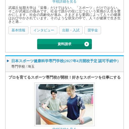
学校詳細を見る
武蔵丘短期大学は「栄養」だけではない、「スポーツ」だけではない。
そこが武蔵丘の強みです。社会で誰かの役に立つという実感が人生を豊
かにします。社会の高齢化が進み、さまざまな要因によって人々の健康
はおびやかされています。そのような状況の中で、人々が健康で生き生
きと過...
基本情報
インタビュー
出願・入試
奨学金
資料請求
日本スポーツ健康科学専門学校(2027年4月開校予定 認可手続中）
専門学校 /
埼玉
プロを育てるスポーツ専門校が開校！好きなスポーツを仕事にする