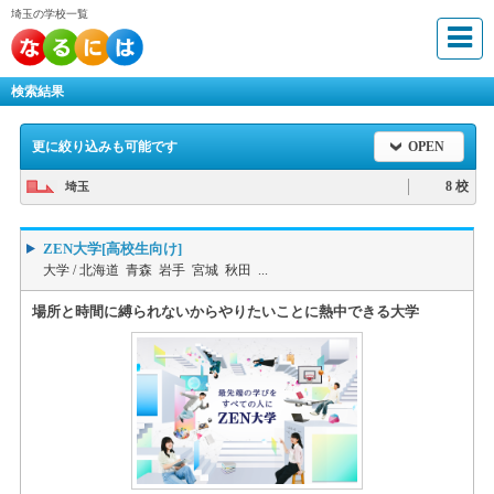
埼玉の学校一覧
検索結果
更に絞り込みも可能です
OPEN
8 校
埼玉
ZEN大学[高校生向け]
大学 /
北海道 青森 岩手 宮城 秋田 ...
場所と時間に縛られないからやりたいことに熱中できる大学