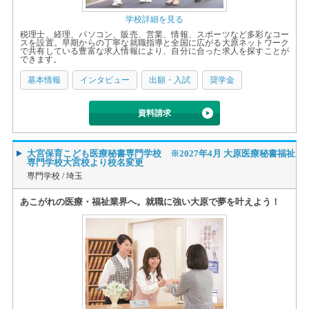
学校詳細を見る
税理士、経理、パソコン、販売、営業、情報、スポーツなど多彩なコー
スを設置。早期からの丁寧な就職指導と全国に広がる大原ネットワーク
で共有している豊富な求人情報により、自分に合った求人を探すことが
できます。
基本情報
インタビュー
出願・入試
奨学金
資料請求
大宮保育こども医療秘書専門学校 ※2027年4月 大原医療秘書福祉
専門学校大宮校より校名変更
専門学校 /
埼玉
あこがれの医療・福祉業界へ。就職に強い大原で夢を叶えよう！