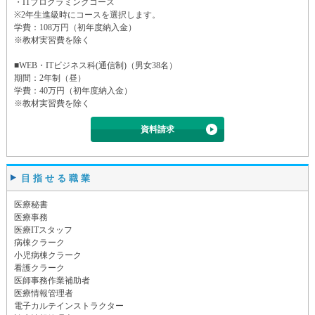
・ITプログラミングコース
※2年生進級時にコースを選択します。
学費：108万円（初年度納入金）
※教材実習費を除く
■WEB・ITビジネス科(通信制)（男女38名）
期間：2年制（昼）
学費：40万円（初年度納入金）
※教材実習費を除く
資料請求
目指せる職業
医療秘書
医療事務
医療ITスタッフ
病棟クラーク
小児病棟クラーク
看護クラーク
医師事務作業補助者
医療情報管理者
電子カルテインストラクター