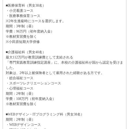
■医療保育科（男女38名）
・小児看護コース
・医療事務保育コース
※2年生進級時にコースを選択します。
期間：3年制（昼）
学費：96万円（初年度納入金）
※教材実習費を除く
※小田原短期大学併修
■介護福祉科（男女40名）
最大112万円が教育訓練費として支給される
「専門実践教育訓練指定講座」に、本校の介護福祉科が国から認定を受けま
した。
対象は、2年以上被保険者として雇用された経験がある方です。
・総合福祉コース
・スポーツレクリエーションコース
・心理福祉コース
期間：2年制（昼）
学費：108万円（初年度納入金）
※教材実習費を除く
■WEBデザイン・ITプログラミング科（男女38名）
期間：2年制（昼）
・WEBデザインコース