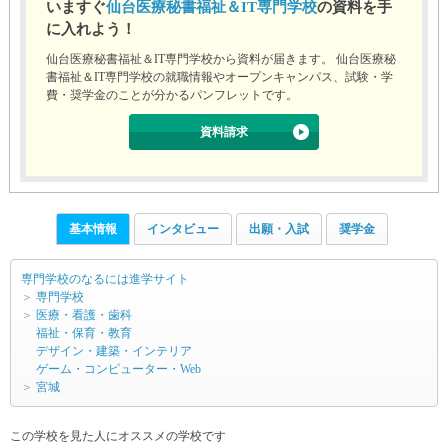
いますぐ
仙台医療秘書福祉＆IT専門学校
の資料を手
に入れよう！
仙台医療秘書福祉＆IT専門学校から資料が届きます。 仙台医療秘
書福祉＆IT専門学校の就職情報やオープンキャンパス、試験・学
費・奨学金のことが分かるパンフレットです。
資料請求
基本情報
インタビュー
出願・入試
奨学金
専門学校のなるには進学サイト
＞
専門学校
＞
医療・看護・歯科
福祉・保育・教育
デザイン・建築・インテリア
ゲーム・コンピューター・Web
＞
宮城
この学校を見た人にオススメの学校です