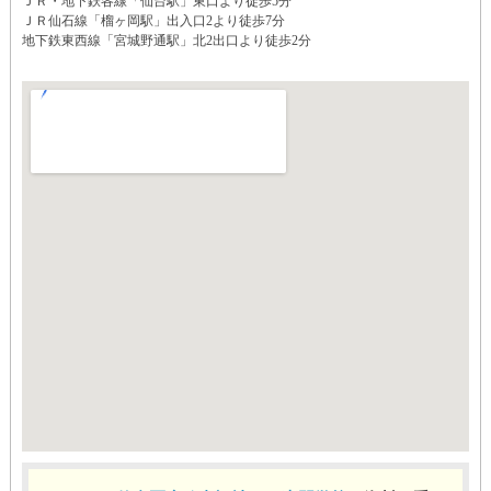
ＪＲ・地下鉄各線「仙台駅」東口より徒歩5分
ＪＲ仙石線「榴ヶ岡駅」出入口2より徒歩7分
地下鉄東西線「宮城野通駅」北2出口より徒歩2分