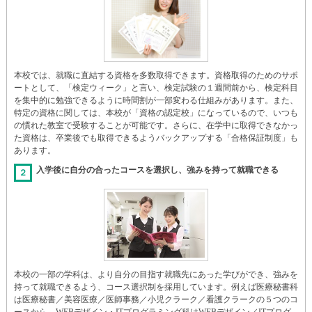
本校では、就職に直結する資格を多数取得できます。資格取得のためのサポ
ートとして、「検定ウィーク」と言い、検定試験の１週間前から、検定科目
を集中的に勉強できるように時間割が一部変わる仕組みがあります。また、
特定の資格に関しては、本校が「資格の認定校」になっているので、いつも
の慣れた教室で受験することが可能です。さらに、在学中に取得できなかっ
た資格は、卒業後でも取得できるようバックアップする「合格保証制度」も
あります。
入学後に自分の合ったコースを選択し、強みを持って就職できる
２
本校の一部の学科は、より自分の目指す就職先にあった学びができ、強みを
持って就職できるよう、コース選択制を採用しています。例えば医療秘書科
は医療秘書／美容医療／医師事務／小児クラーク／看護クラークの５つのコ
ースから、WEBデザイン・ITプログラミング科はWEBデザイン／ITプログ