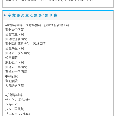
卒業後の主な進路/進学先
●医療秘書科・医療事務科・診療情報管理士科
東北大学病院
仙台市立病院
仙台徳洲会病院
東北医科薬科大学 若林病院
仙台厚生病院
仙台オープン病院
松田病院
東北公済病院
仙台赤十字病院
石巻赤十字病院
中嶋病院
岩切病院
大泉記念病院
●介護福祉科
せんだい郷六の杜
うらやす
八木山翠風苑
リズムタウン仙台