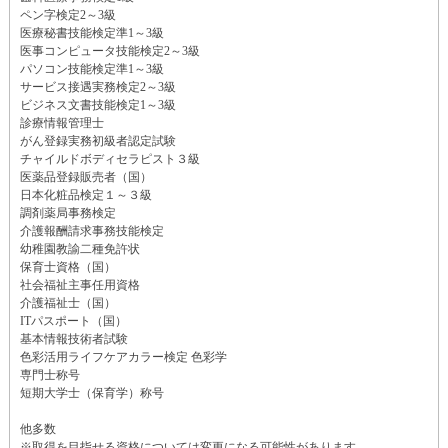
ペン字検定2～3級
医療秘書技能検定準1～3級
医事コンピュータ技能検定2～3級
パソコン技能検定準1～3級
サービス接遇実務検定2～3級
ビジネス文書技能検定1～3級
診療情報管理士
がん登録実務初級者認定試験
チャイルドボディセラピスト３級
医薬品登録販売者（国）
日本化粧品検定１～３級
調剤薬局事務検定
介護報酬請求事務技能検定
幼稚園教諭二種免許状
保育士資格（国）
社会福祉主事任用資格
介護福祉士（国）
ITパスポート（国）
基本情報技術者試験
色彩活用ライフケアカラー検定 色彩学
専門士称号
短期大学士（保育学）称号
他多数
※取得を目指せる資格については変更になる可能性があります。