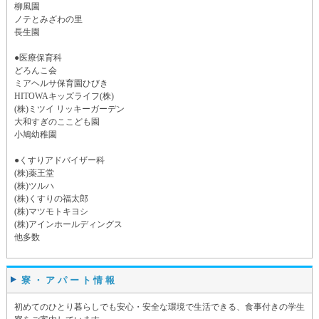
柳風園
ノテとみざわの里
長生園
●医療保育科
どろんこ会
ミアヘルサ保育園ひびき
HITOWAキッズライフ(株)
(株)ミツイ リッキーガーデン
大和すぎのここども園
小鳩幼稚園
●くすりアドバイザー科
(株)薬王堂
(株)ツルハ
(株)くすりの福太郎
(株)マツモトキヨシ
(株)アインホールディングス
他多数
寮・アパート情報
初めてのひとり暮らしでも安心・安全な環境で生活できる、食事付きの学生