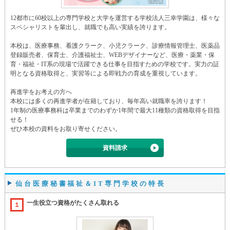
12都市に60校以上の専門学校と大学を運営する学校法人三幸学園は、様々な
スペシャリストを輩出し、就職でも高い実績を誇ります。
本校は、医療事務、看護クラーク、小児クラーク、診療情報管理士、医薬品
登録販売者、保育士、介護福祉士、WEBデザイナーなど、医療・薬業・保
育・福祉・IT系の現場で活躍できる仕事を目指すための学校です。実力の証
明となる資格取得と、実習等による即戦力の育成を重視しています。
再進学をお考えの方へ
本校には多くの再進学者が在籍しており、毎年高い就職率を誇ります！
1年制の医療事務科は卒業までのわずか1年間で最大11種類の資格取得を目指
せる！
ぜひ本校の資料をお取り寄せください。
資料請求
仙台医療秘書福祉＆IT専門学校の特長
一生役立つ資格がたくさん取れる
１