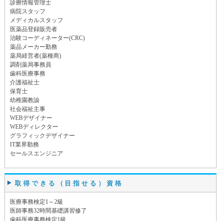
診療情報管理士
病院スタッフ
メディカルスタッフ
医薬品登録販売者
治験コーディネーター(CRC)
薬品メーカー勤務
薬局経営者(薬種商)
調剤薬局事務員
歯科医療事務
介護福祉士
保育士
幼稚園教諭
社会福祉主事
WEBデザイナー
WEBディレクター
グラフィックデザイナー
IT業界勤務
セールスエンジニア
取得できる（目指せる）資格
医療事務検定1～2級
医師事務32時間基礎講習修了
歯科医療事務検定1級