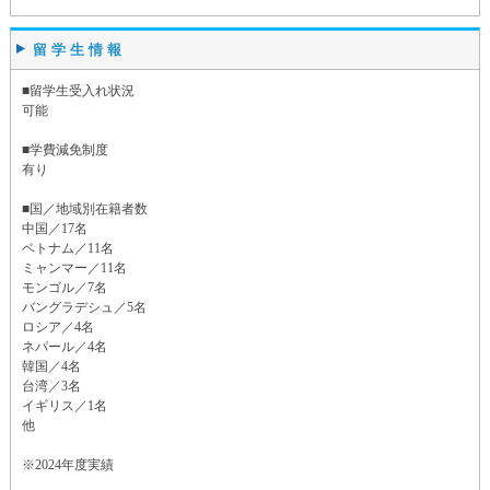
留学生情報
■留学生受入れ状況
可能
■学費減免制度
有り
■国／地域別在籍者数
中国／17名
ベトナム／11名
ミャンマー／11名
モンゴル／7名
バングラデシュ／5名
ロシア／4名
ネパール／4名
韓国／4名
台湾／3名
イギリス／1名
他
※2024年度実績