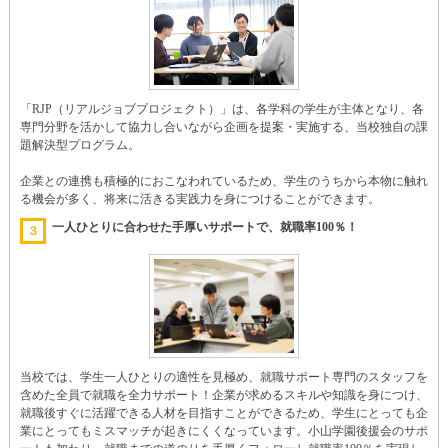
「RJP（リアルジョブプロジェクト）」は、各学科の学生が主体となり、各
専門分野を活かして協力し合いながら企画を提案・実施する、当校独自の課
題解決型プログラム。
企業との連携も積極的におこなわれているため、学生のうちから本物に触れ
る機会が多く、将来に活きる実践力を身につけることができます。
一人ひとりに合わせた手厚いサポートで、就職率100％！
３
当校では、学生一人ひとりの適性を見極め、就職サポート専門のスタッフを
含めた全員で就職を全力サポート！企業が求めるスキルや知識を身につけ、
就職後すぐに活躍できる人材を目指すことができるため、学生にとっても企
業にとってもミスマッチが起きにくくなっています。小山学園後援会のサポ