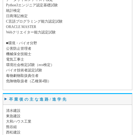
Python3エンジニア認定基礎試験
統計検定
日商簿記検定
C言語プログラミング能力認定試験
ORACLE MASTER
Webクリエイター能力認定試験
■環境・バイオ分野
公害防止管理者
機械保全技能士
電気工事士
環境社会検定試験（eco検定）
バイオ技術者認定試験
毒物劇物取扱責任者
危険物取扱者（乙種第4類）
卒業後の主な進路/進学先
清水建設
東急建設
大和ハウス工業
熊谷組
西松建設