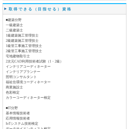
取得できる（目指せる）資格
■建築分野
一級建築士
二級建築士
1級建築施工管理技士
2級建築施工管理技士
1級管工事施工管理技士
2級管工事施工管理技士
宅地建物取引士
2次元CAD利用技術者試験（1・2級）
インテリアコーディネーター
インテリアプランナー
照明コンサルタント
福祉住環境コーディネーター
商業施設士
色彩検定
カラーコーディネーター検定
■IT分野
基本情報技術者
応用情報技術者
IoTシステム技術検定
データサイエンティスト検定