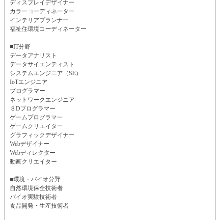
ディスプレイデザイナー
カラーコーディネーター
インテリアプランナー
福祉住環境コーディネーター
■IT分野
データアナリスト
データサイエンティスト
システムエンジニア（SE）
IoTエンジニア
プログラマー
ネットワークエンジニア
３Dプログラマー
ゲームプログラマー
ゲームクリエイター
グラフィックデザイナー
Webデザイナー
Webディレクター
動画クリエイター
■環境・バイオ分野
自然環境保全技術者
バイオ実験技術者
食品開発・生産技術者