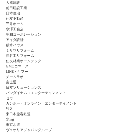
大成建設
前田建設工業
日本住宅
住友不動産
三井ホーム
水澤工務店
生和コーポレーション
アイダ設計
積水ハウス
ミサワリフォーム
長谷工リフォーム
住友林業ホームテック
GMOコマース
LINE・ヤフー
チームラボ
富士通
日立ソリューションズ
バンダイナムコエンターテインメント
セガ
ガンホー・オンライン・エンターテイメント
W２
東日本旅客鉄道
水ing
東京水道
ヴェオリアジャパングループ