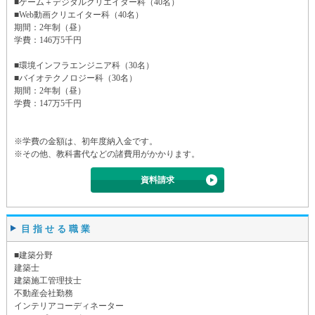
■ゲーム＋デジタルクリエイター科（40名）
■Web動画クリエイター科（40名）
期間：2年制（昼）
学費：146万5千円
■環境インフラエンジニア科（30名）
■バイオテクノロジー科（30名）
期間：2年制（昼）
学費：147万5千円
※学費の金額は、初年度納入金です。
※その他、教科書代などの諸費用がかかります。
資料請求
目指せる職業
■建築分野
建築士
建築施工管理技士
不動産会社勤務
インテリアコーディネーター