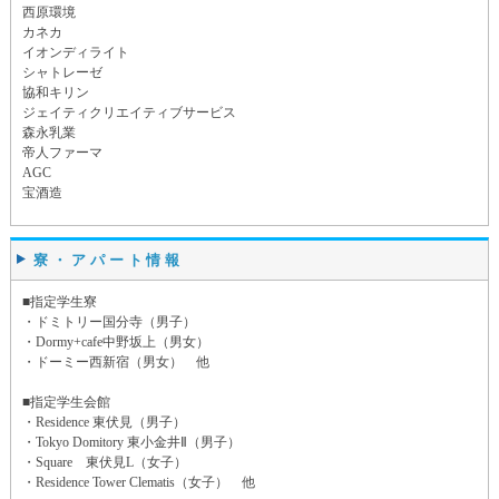
西原環境
カネカ
イオンディライト
シャトレーゼ
協和キリン
ジェイティクリエイティブサービス
森永乳業
帝人ファーマ
AGC
宝酒造
寮・アパート情報
■指定学生寮
・ドミトリー国分寺（男子）
・Dormy+cafe中野坂上（男女）
・ドーミー西新宿（男女） 他
■指定学生会館
・Residence 東伏見（男子）
・Tokyo Domitory 東小金井Ⅱ（男子）
・Square 東伏見L（女子）
・Residence Tower Clematis（女子） 他